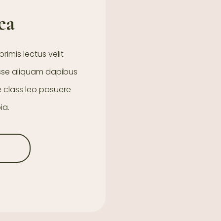
ea
primis lectus velit
asse aliquam dapibus
ce class leo posuere
ia.
E