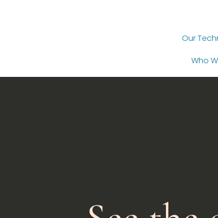
Our Tech
Who W
See the 