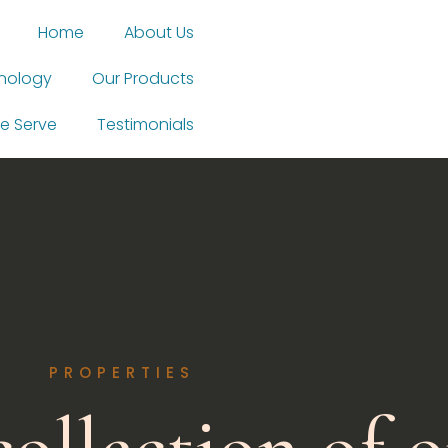
Home
About Us
nology
Our Products
e Serve
Testimonials
PROPERTIES
collection of 