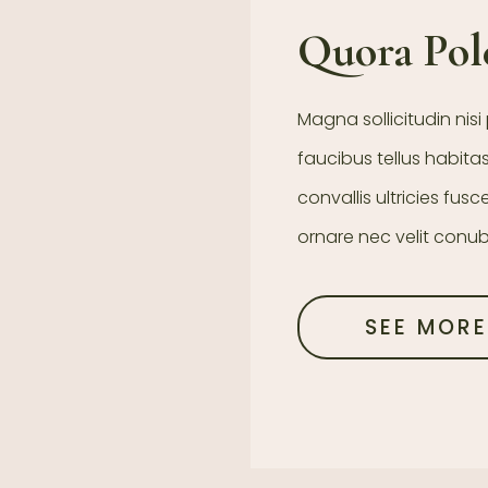
Quora Pol
Magna sollicitudin nisi 
faucibus tellus habit
convallis ultricies fus
ornare nec velit conub
SEE MOR