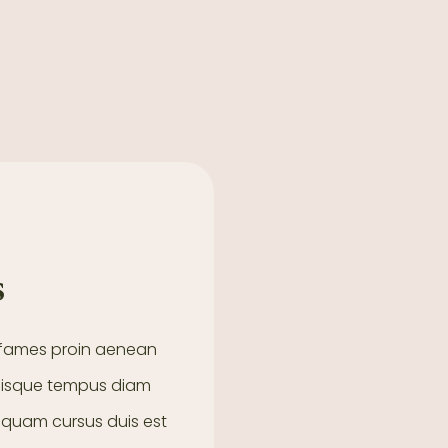
s
a fames proin aenean
 quisque tempus diam
liquam cursus duis est